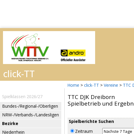
Home
>
click-TT
>
Vereine
>
TTC D
TTC DJK Dreiborn
Spielklassen 2026/27
Spielbetrieb und Ergebn
Bundes-/Regional-/Oberligen
NRW-/Verbands-/Landesligen
Spielberichte Suchen
Bezirke
Zeitraum
Niederrhein