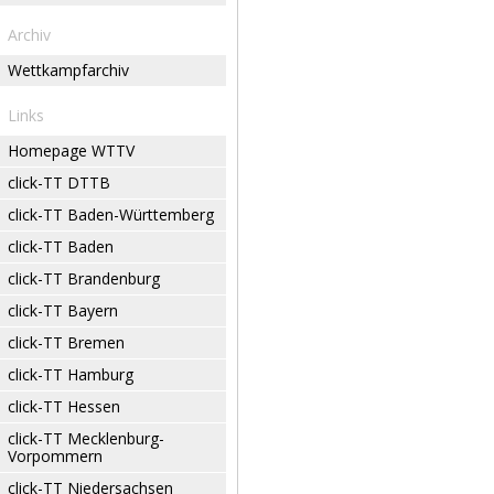
Archiv
Wettkampfarchiv
Links
Homepage WTTV
click-TT DTTB
click-TT Baden-Württemberg
click-TT Baden
click-TT Brandenburg
click-TT Bayern
click-TT Bremen
click-TT Hamburg
click-TT Hessen
click-TT Mecklenburg-
Vorpommern
click-TT Niedersachsen