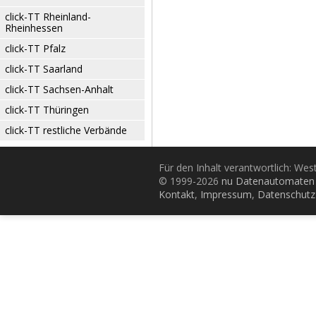
click-TT Rheinland-
Rheinhessen
click-TT Pfalz
click-TT Saarland
click-TT Sachsen-Anhalt
click-TT Thüringen
click-TT restliche Verbände
Für den Inhalt verantwortlich: Wes
© 1999-2026
nu Datenautomaten 
Kontakt
,
Impressum
,
Datenschutz