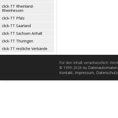
click-TT Rheinland-
Rheinhessen
click-TT Pfalz
click-TT Saarland
click-TT Sachsen-Anhalt
click-TT Thüringen
click-TT restliche Verbände
Für den Inhalt verantwortlich: Wes
© 1999-2026
nu Datenautomaten 
Kontakt
,
Impressum
,
Datenschutz