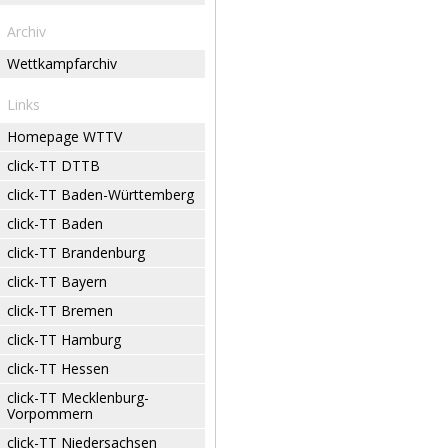
Archiv
Wettkampfarchiv
Links
Homepage WTTV
click-TT DTTB
click-TT Baden-Württemberg
click-TT Baden
click-TT Brandenburg
click-TT Bayern
click-TT Bremen
click-TT Hamburg
click-TT Hessen
click-TT Mecklenburg-
Vorpommern
click-TT Niedersachsen