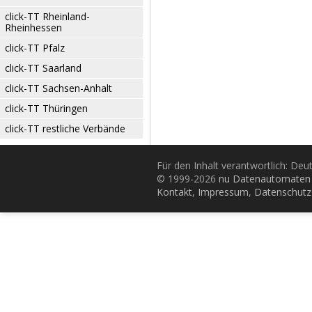
click-TT Rheinland-
Rheinhessen
click-TT Pfalz
click-TT Saarland
click-TT Sachsen-Anhalt
click-TT Thüringen
click-TT restliche Verbände
Für den Inhalt verantwortlich: De
© 1999-2026
nu Datenautomaten 
Kontakt
,
Impressum
,
Datenschutz