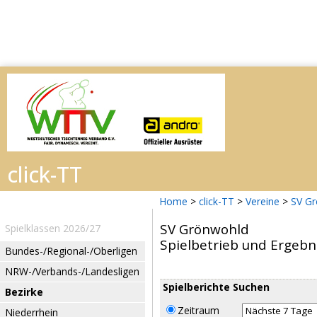
Home
>
click-TT
>
Vereine
>
SV G
SV Grönwohld
Spielklassen 2026/27
Spielbetrieb und Ergebn
Bundes-/Regional-/Oberligen
NRW-/Verbands-/Landesligen
Spielberichte Suchen
Bezirke
Zeitraum
Niederrhein