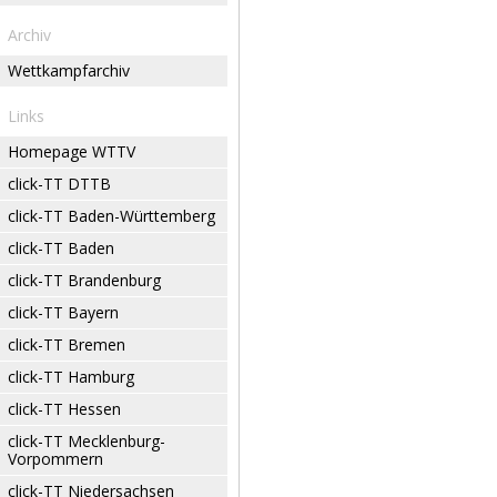
Archiv
Wettkampfarchiv
Links
Homepage WTTV
click-TT DTTB
click-TT Baden-Württemberg
click-TT Baden
click-TT Brandenburg
click-TT Bayern
click-TT Bremen
click-TT Hamburg
click-TT Hessen
click-TT Mecklenburg-
Vorpommern
click-TT Niedersachsen