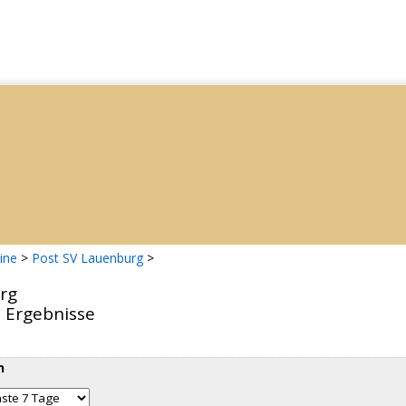
ine
>
Post SV Lauenburg
>
rg
d Ergebnisse
n