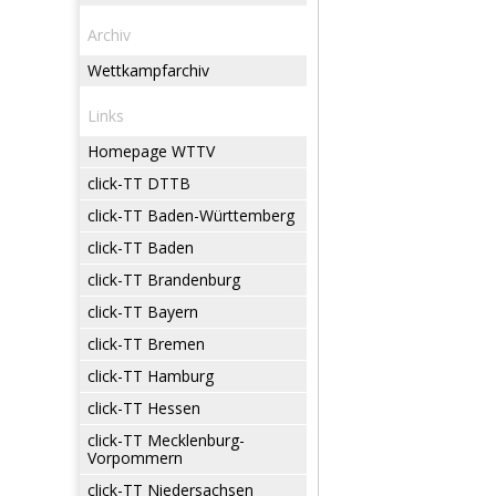
Archiv
Wettkampfarchiv
Links
Homepage WTTV
click-TT DTTB
click-TT Baden-Württemberg
click-TT Baden
click-TT Brandenburg
click-TT Bayern
click-TT Bremen
click-TT Hamburg
click-TT Hessen
click-TT Mecklenburg-
Vorpommern
click-TT Niedersachsen