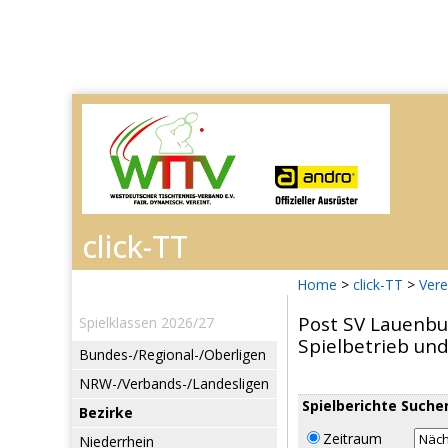
Home
>
click-TT
>
Vere
Post SV Lauenbu
Spielklassen 2026/27
Spielbetrieb un
Bundes-/Regional-/Oberligen
NRW-/Verbands-/Landesligen
Spielberichte Suche
Bezirke
Zeitraum
Niederrhein