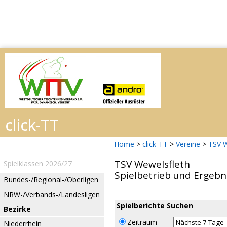
Home
>
click-TT
>
Vereine
>
TSV W
TSV Wewelsfleth
Spielklassen 2026/27
Spielbetrieb und Ergebn
Bundes-/Regional-/Oberligen
NRW-/Verbands-/Landesligen
Spielberichte Suchen
Bezirke
Zeitraum
Niederrhein