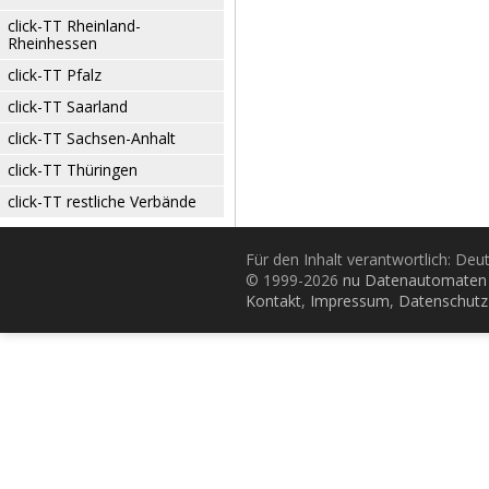
click-TT Rheinland-
Rheinhessen
click-TT Pfalz
click-TT Saarland
click-TT Sachsen-Anhalt
click-TT Thüringen
click-TT restliche Verbände
Für den Inhalt verantwortlich: De
© 1999-2026
nu Datenautomaten 
Kontakt
,
Impressum
,
Datenschutz