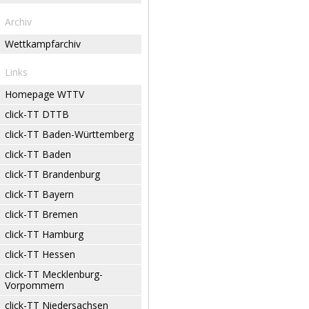
Archiv
Wettkampfarchiv
Links
Homepage WTTV
click-TT DTTB
click-TT Baden-Württemberg
click-TT Baden
click-TT Brandenburg
click-TT Bayern
click-TT Bremen
click-TT Hamburg
click-TT Hessen
click-TT Mecklenburg-
Vorpommern
click-TT Niedersachsen