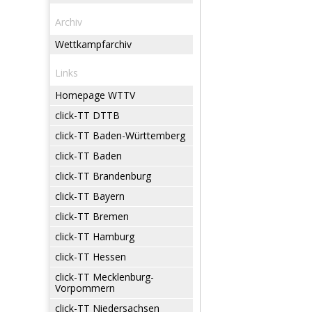
Archiv
Wettkampfarchiv
Links
Homepage WTTV
click-TT DTTB
click-TT Baden-Württemberg
click-TT Baden
click-TT Brandenburg
click-TT Bayern
click-TT Bremen
click-TT Hamburg
click-TT Hessen
click-TT Mecklenburg-
Vorpommern
click-TT Niedersachsen