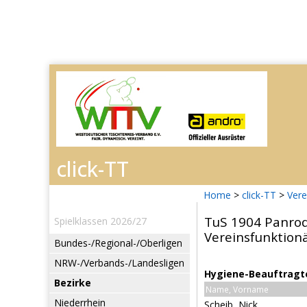
Home
>
click-TT
>
Vere
TuS 1904 Panro
Spielklassen 2026/27
Vereinsfunktion
Bundes-/Regional-/Oberligen
NRW-/Verbands-/Landesligen
Hygiene-Beauftragt
Bezirke
Name, Vorname
Niederrhein
Scheib, Nick