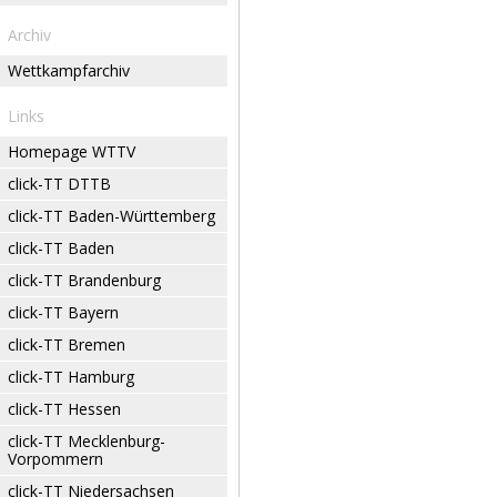
Archiv
Wettkampfarchiv
Links
Homepage WTTV
click-TT DTTB
click-TT Baden-Württemberg
click-TT Baden
click-TT Brandenburg
click-TT Bayern
click-TT Bremen
click-TT Hamburg
click-TT Hessen
click-TT Mecklenburg-
Vorpommern
click-TT Niedersachsen