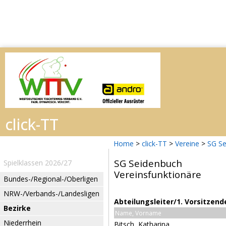
Home
>
click-TT
>
Vereine
>
SG Se
SG Seidenbuch
Spielklassen 2026/27
Vereinsfunktionäre
Bundes-/Regional-/Oberligen
NRW-/Verbands-/Landesligen
Abteilungsleiter/1. Vorsitzend
Bezirke
Name, Vorname
Niederrhein
Bitsch, Katharina