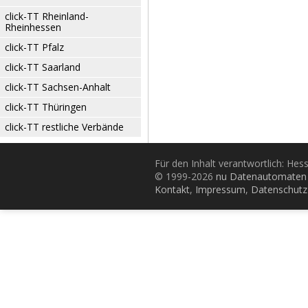
click-TT Rheinland-
Rheinhessen
click-TT Pfalz
click-TT Saarland
click-TT Sachsen-Anhalt
click-TT Thüringen
click-TT restliche Verbände
Für den Inhalt verantwortlich: Hes
© 1999-2026
nu Datenautomaten 
Kontakt
,
Impressum
,
Datenschutz