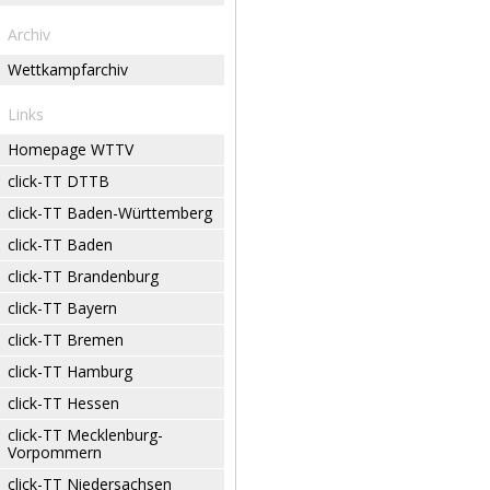
Archiv
Wettkampfarchiv
Links
Homepage WTTV
click-TT DTTB
click-TT Baden-Württemberg
click-TT Baden
click-TT Brandenburg
click-TT Bayern
click-TT Bremen
click-TT Hamburg
click-TT Hessen
click-TT Mecklenburg-
Vorpommern
click-TT Niedersachsen