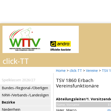
Home
>
click-TT
>
Vereine
>
TSV 1
TSV 1860 Erbach
Spielklassen 2026/27
Vereinsfunktionäre
Bundes-/Regional-/Oberligen
NRW-/Verbands-/Landesligen
Abteilungsleiter/1. Vorsitzend
Bezirke
Name, Vorname
E-
Niederrhein
Jäger, Marco
m