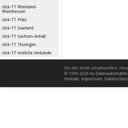
click-TT Rheinland-
Rheinhessen
click-TT Pfalz
click-TT Saarland
click-TT Sachsen-Anhalt
click-TT Thüringen
click-TT restliche Verbände
Für den Inhalt verantwortlich: Hes
© 1999-2026
nu Datenautomaten 
Kontakt
,
Impressum
,
Datenschutz