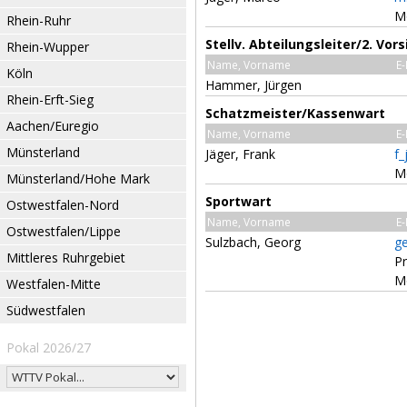
M
Rhein-Ruhr
Stellv. Abteilungsleiter/2. Vor
Rhein-Wupper
Name, Vorname
E-
Köln
Hammer, Jürgen
Rhein-Erft-Sieg
Schatzmeister/Kassenwart
Aachen/Euregio
Name, Vorname
E-
Münsterland
Jäger, Frank
f
M
Münsterland/Hohe Mark
Sportwart
Ostwestfalen-Nord
Name, Vorname
E-
Ostwestfalen/Lippe
Sulzbach, Georg
g
Mittleres Ruhrgebiet
Pr
M
Westfalen-Mitte
Südwestfalen
Pokal 2026/27