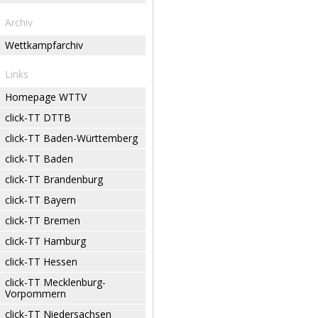
Archiv
Wettkampfarchiv
Links
Homepage WTTV
click-TT DTTB
click-TT Baden-Württemberg
click-TT Baden
click-TT Brandenburg
click-TT Bayern
click-TT Bremen
click-TT Hamburg
click-TT Hessen
click-TT Mecklenburg-
Vorpommern
click-TT Niedersachsen