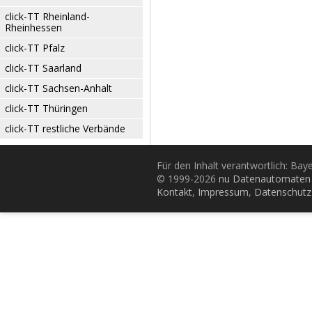
click-TT Rheinland-
Rheinhessen
click-TT Pfalz
click-TT Saarland
click-TT Sachsen-Anhalt
click-TT Thüringen
click-TT restliche Verbände
Für den Inhalt verantwortlich: Bay
© 1999-2026
nu Datenautomaten 
Kontakt
,
Impressum
,
Datenschutz