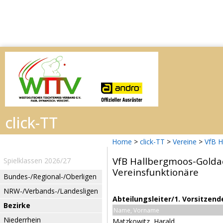
Home
>
click-TT
>
Vereine
>
VfB H
VfB Hallbergmoos-Golda
Spielklassen 2026/27
Vereinsfunktionäre
Bundes-/Regional-/Oberligen
NRW-/Verbands-/Landesligen
Abteilungsleiter/1. Vorsitzend
Bezirke
Name, Vorname
Niederrhein
Matzkowitz, Harald