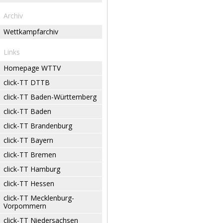
Archiv
Wettkampfarchiv
Links
Homepage WTTV
click-TT DTTB
click-TT Baden-Württemberg
click-TT Baden
click-TT Brandenburg
click-TT Bayern
click-TT Bremen
click-TT Hamburg
click-TT Hessen
click-TT Mecklenburg-
Vorpommern
click-TT Niedersachsen