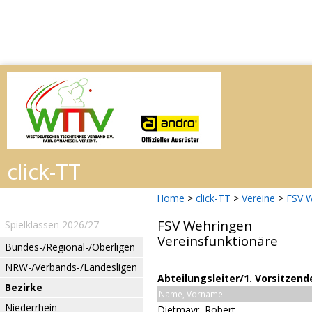
Home
>
click-TT
>
Vereine
>
FSV 
FSV Wehringen
Spielklassen 2026/27
Vereinsfunktionäre
Bundes-/Regional-/Oberligen
NRW-/Verbands-/Landesligen
Abteilungsleiter/1. Vorsitzend
Bezirke
Name, Vorname
Niederrhein
Dietmayr, Robert