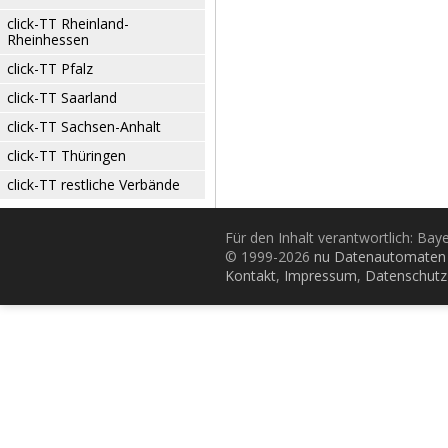
click-TT Rheinland-
Rheinhessen
click-TT Pfalz
click-TT Saarland
click-TT Sachsen-Anhalt
click-TT Thüringen
click-TT restliche Verbände
Für den Inhalt verantwortlich: Bay
© 1999-2026
nu Datenautomaten 
Kontakt
,
Impressum
,
Datenschutz