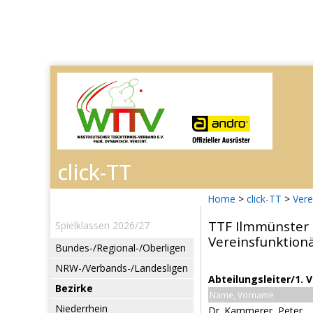
Home
>
click-TT
>
Vere
TTF Ilmmünster
Spielklassen 2026/27
Vereinsfunktion
Bundes-/Regional-/Oberligen
NRW-/Verbands-/Landesligen
Abteilungsleiter/1. 
Bezirke
Name, Vorname
Niederrhein
Dr. Kammerer, Peter