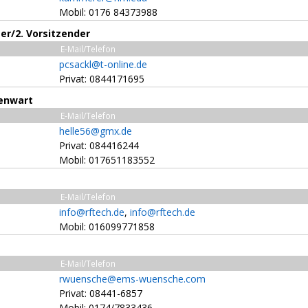
Mobil: 0176 84373988
ter/2. Vorsitzender
E-Mail/Telefon
pcsackl@t-online.de
Privat: 0844171695
enwart
E-Mail/Telefon
helle56@gmx.de
Privat: 084416244
Mobil: 017651183552
E-Mail/Telefon
info@rftech.de
,
info@rftech.de
Mobil: 016099771858
E-Mail/Telefon
rwuensche@ems-wuensche.com
Privat: 08441-6857
Mobil: 0174/7833436