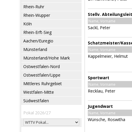
Rhein-Ruhr
Stellv. Abteilungslei
Rhein-Wupper
Name, Vorname
Köln
Sackl, Peter
Rhein-Erft-Sieg
Aachen/Euregio
Schatzmeister/Kass
Münsterland
Name, Vorname
Kappelmeier, Helmut
Münsterland/Hohe Mark
Ostwestfalen-Nord
Ostwestfalen/Lippe
Sportwart
Mittleres Ruhrgebiet
Name, Vorname
Recklau, Peter
Westfalen-Mitte
Südwestfalen
Jugendwart
Pokal 2026/27
Name, Vorname
Wünsche, Roswitha