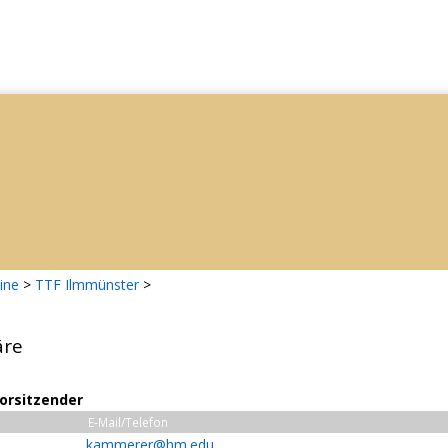
ine
>
TTF Ilmmünster
>
äre
Vorsitzender
E-Mail/Telefon
kammerer@hm.edu