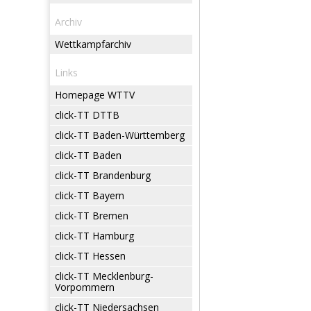
Archiv
Wettkampfarchiv
Links
Homepage WTTV
click-TT DTTB
click-TT Baden-Württemberg
click-TT Baden
click-TT Brandenburg
click-TT Bayern
click-TT Bremen
click-TT Hamburg
click-TT Hessen
click-TT Mecklenburg-
Vorpommern
click-TT Niedersachsen