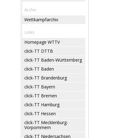
Archiv
Wettkampfarchiv
Links
Homepage WTTV
click-TT DTTB
click-TT Baden-Württemberg
click-TT Baden
click-TT Brandenburg
click-TT Bayern
click-TT Bremen
click-TT Hamburg
click-TT Hessen
click-TT Mecklenburg-
Vorpommern
click-TT Niedersachsen