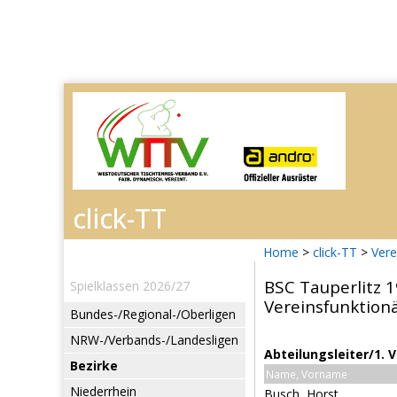
Home
>
click-TT
>
Vere
BSC Tauperlitz 
Spielklassen 2026/27
Vereinsfunktion
Bundes-/Regional-/Oberligen
NRW-/Verbands-/Landesligen
Abteilungsleiter/1. 
Bezirke
Name, Vorname
Niederrhein
Busch, Horst