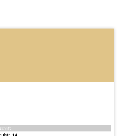
schrift
hulstr. 14