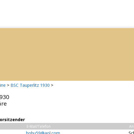
ine
>
BSC Tauperlitz 1930
>
1930
äre
Vorsitzender
E-Mail/Telefon
An
hobu59@aol.com
Sc