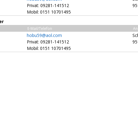
Privat: 09281-141512
95
Mobil: 0151 10701495
er
E-Mail/Telefon
An
hobu59@aol.com
Sc
Privat: 09281-141512
95
Mobil: 0151 10701495