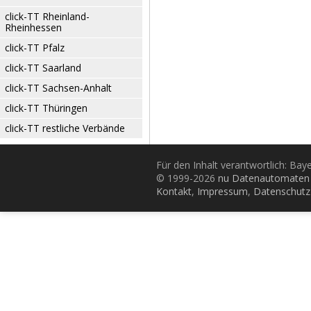
click-TT Rheinland-
Rheinhessen
click-TT Pfalz
click-TT Saarland
click-TT Sachsen-Anhalt
click-TT Thüringen
click-TT restliche Verbände
Für den Inhalt verantwortlich: Bay
© 1999-2026
nu Datenautomaten 
Kontakt
,
Impressum
,
Datenschutz