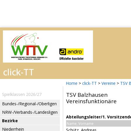
Home
>
click-TT
>
Vereine
>
TSV 
TSV Balzhausen
Spielklassen 2026/27
Vereinsfunktionäre
Bundes-/Regional-/Oberligen
NRW-/Verbands-/Landesligen
Abteilungsleiter/1. Vorsitzend
Bezirke
Name, Vorname
Niederrhein
Schütz, Andreas