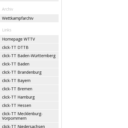
Archiv
Wettkampfarchiv
Links
Homepage WTTV
click-TT DTTB
click-TT Baden-Württemberg
click-TT Baden
click-TT Brandenburg
click-TT Bayern
click-TT Bremen
click-TT Hamburg
click-TT Hessen
click-TT Mecklenburg-
Vorpommern
click-TT Niedersachsen