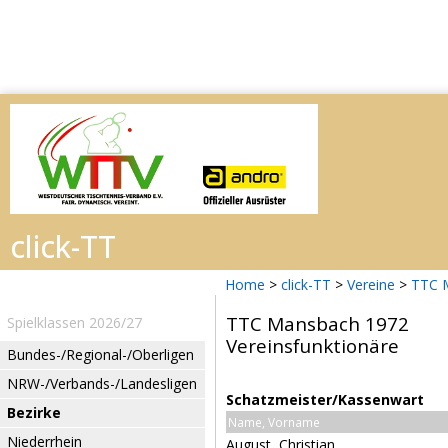
Home
>
click-TT
>
Vereine
>
TTC 
TTC Mansbach 1972
Spielklassen 2026/27
Vereinsfunktionäre
Bundes-/Regional-/Oberligen
NRW-/Verbands-/Landesligen
Schatzmeister/Kassenwart
Bezirke
Name, Vorname
Niederrhein
August, Christian