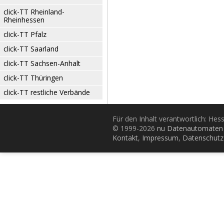
click-TT Rheinland-
Rheinhessen
click-TT Pfalz
click-TT Saarland
click-TT Sachsen-Anhalt
click-TT Thüringen
click-TT restliche Verbände
Für den Inhalt verantwortlich: Hes
© 1999-2026
nu Datenautomaten 
Kontakt
,
Impressum
,
Datenschutz