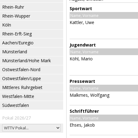
Rhein-Ruhr
Sportwart
Rhein-Wupper
Name, Vorname
Kattler, Uwe
Köln
Rhein-Erft-Sieg
Aachen/Euregio
Jugendwart
Münsterland
Name, Vorname
Köhl, Mario
Münsterland/Hohe Mark
Ostwestfalen-Nord
Ostwestfalen/Lippe
Pressewart
Mittleres Ruhrgebiet
Name, Vorname
Malkmes, Wolfgang
Westfalen-Mitte
Südwestfalen
Schriftführer
Pokal 2026/27
Name, Vorname
Ehses, Jakob