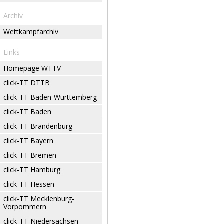
Archiv
Wettkampfarchiv
Links
Homepage WTTV
click-TT DTTB
click-TT Baden-Württemberg
click-TT Baden
click-TT Brandenburg
click-TT Bayern
click-TT Bremen
click-TT Hamburg
click-TT Hessen
click-TT Mecklenburg-
Vorpommern
click-TT Niedersachsen