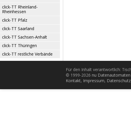
click-TT Rheinland-
Rheinhessen
click-TT Pfalz
click-TT Saarland
click-TT Sachsen-Anhalt
click-TT Thüringen
click-TT restliche Verbände
Für den Inhalt verantwortlich: Tis
© 1999-2026
nu Datenautomaten 
Kontakt
,
Impressum
,
Datenschutz