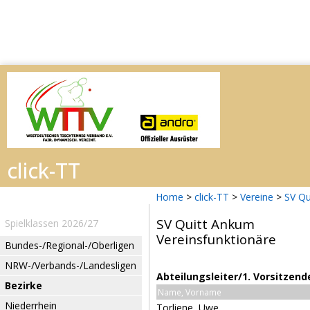
Home
>
click-TT
>
Vereine
>
SV Qu
SV Quitt Ankum
Spielklassen 2026/27
Vereinsfunktionäre
Bundes-/Regional-/Oberligen
NRW-/Verbands-/Landesligen
Abteilungsleiter/1. Vorsitzend
Bezirke
Name, Vorname
Niederrhein
Torliene, Uwe