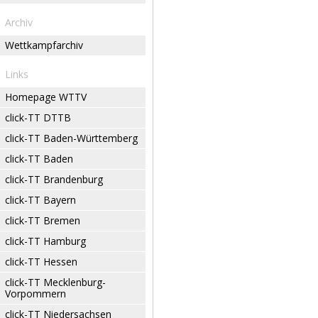
Archiv
Wettkampfarchiv
Links
Homepage WTTV
click-TT DTTB
click-TT Baden-Württemberg
click-TT Baden
click-TT Brandenburg
click-TT Bayern
click-TT Bremen
click-TT Hamburg
click-TT Hessen
click-TT Mecklenburg-
Vorpommern
click-TT Niedersachsen