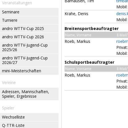
Bärhausen, Tim
timba
Veranstaltungen
Mobil
Seminare
Krahe, Denis
denis
Mobil
Turniere
andro WTTV-Cup 2025
Breitensportbeauftragter
Name, Vorname
E-Mail
andro WTTV-Cup 2026
Roeb, Markus
roebm
andro WTTV-Jugend-Cup
Privat
2025/26
Mobil
andro WTTV-Jugend-Cup
Schulsportbeauftragter
2026/27
Name, Vorname
E-Mail
mini-Meisterschaften
Roeb, Markus
roebm
Privat
Vereine
Mobil
Adressen, Mannschaften,
Spieler, Ergebnisse
Spieler
Wechselliste
Q-TTR-Liste