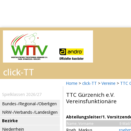
Home
>
click-TT
>
Vereine
>
TTC G
TTC Gürzenich e.V.
Spielklassen 2026/27
Vereinsfunktionäre
Bundes-/Regional-/Oberligen
NRW-/Verbands-/Landesligen
Abteilungsleiter/1. Vorsitzend
Bezirke
Name, Vorname
E-Mail
Niederrhein
Roeb, Markus
roebm