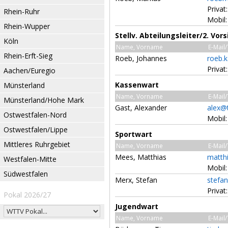
Privat
Rhein-Ruhr
Mobil
Rhein-Wupper
Stellv. Abteilungsleiter/2. Vor
Köln
Name, Vorname
E-Mail
Rhein-Erft-Sieg
Roeb, Johannes
roeb.
Priva
Aachen/Euregio
Kassenwart
Münsterland
Name, Vorname
E-Mail
Münsterland/Hohe Mark
Gast, Alexander
alex@t
Ostwestfalen-Nord
Mobil
Ostwestfalen/Lippe
Sportwart
Mittleres Ruhrgebiet
Name, Vorname
E-Mail
Mees, Matthias
matth
Westfalen-Mitte
Mobil
Südwestfalen
Merx, Stefan
stefa
Privat
Pokal 2026/27
Jugendwart
Name, Vorname
E-Mail