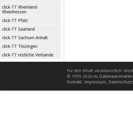
click-TT Rheinland-
Rheinhessen
click-TT Pfalz
click-TT Saarland
click-TT Sachsen-Anhalt
click-TT Thüringen
click-TT restliche Verbände
Für den Inhalt verantwortlich: Wes
© 1999-2026
nu Datenautomaten 
Kontakt
,
Impressum
,
Datenschutz