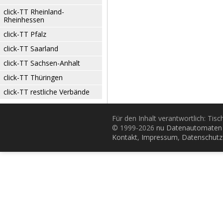
click-TT Rheinland-
Rheinhessen
click-TT Pfalz
click-TT Saarland
click-TT Sachsen-Anhalt
click-TT Thüringen
click-TT restliche Verbände
Für den Inhalt verantwortlich: Tis
© 1999-2026
nu Datenautomaten 
Kontakt
,
Impressum
,
Datenschutz