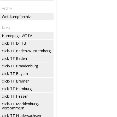
Archiv
Wettkampfarchiv
Links
Homepage WTTV
click-TT DTTB
click-TT Baden-Württemberg
click-TT Baden
click-TT Brandenburg
click-TT Bayern
click-TT Bremen
click-TT Hamburg
click-TT Hessen
click-TT Mecklenburg-
Vorpommern
click-TT Niedersachsen