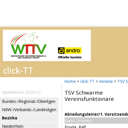
Home
>
click-TT
>
Vereine
>
TSV 
TSV Schwarme
Spielklassen 2026/27
Vereinsfunktionäre
Bundes-/Regional-/Oberligen
NRW-/Verbands-/Landesligen
Abteilungsleiter/1. Vorsitzend
Bezirke
Name, Vorname
Niederrhein
Poyda, Ralf