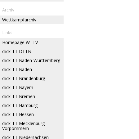
Archiv
Wettkampfarchiv
Links
Homepage WTTV
click-TT DTTB
click-TT Baden-Württemberg
click-TT Baden
click-TT Brandenburg
click-TT Bayern
click-TT Bremen
click-TT Hamburg
click-TT Hessen
click-TT Mecklenburg-
Vorpommern
click-TT Niedersachsen