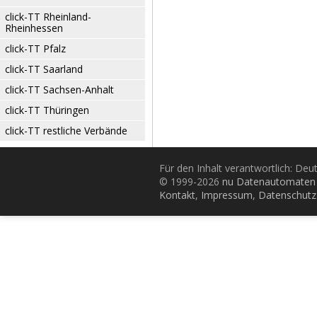
click-TT Rheinland-
Rheinhessen
click-TT Pfalz
click-TT Saarland
click-TT Sachsen-Anhalt
click-TT Thüringen
click-TT restliche Verbände
Für den Inhalt verantwortlich: De
© 1999-2026
nu Datenautomaten 
Kontakt
,
Impressum
,
Datenschutz