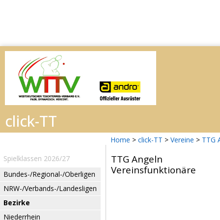
Home
>
click-TT
>
Vereine
>
TTG 
TTG Angeln
Spielklassen 2026/27
Vereinsfunktionäre
Bundes-/Regional-/Oberligen
NRW-/Verbands-/Landesligen
Bezirke
Niederrhein