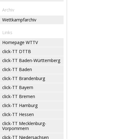
Archiv
Wettkampfarchiv
Links
Homepage WTTV
click-TT DTTB
click-TT Baden-Württemberg
click-TT Baden
click-TT Brandenburg
click-TT Bayern
click-TT Bremen
click-TT Hamburg
click-TT Hessen
click-TT Mecklenburg-
Vorpommern
click-TT Niedersachsen