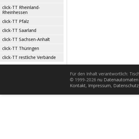
click-TT Rheinland-
Rheinhessen
click-TT Pfalz
click-TT Saarland
click-TT Sachsen-Anhalt
click-TT Thüringen
click-TT restliche Verbände
Für den Inhalt verantwortlich: Tis
© 1999-2026
nu Datenautomaten 
Kontakt
,
Impressum
,
Datenschutz