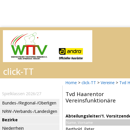
Home
>
click-TT
>
Vereine
>
Tvd H
Tvd Haarentor
Spielklassen 2026/27
Vereinsfunktionäre
Bundes-/Regional-/Oberligen
NRW-/Verbands-/Landesligen
Abteilungsleiter/1. Vorsitzend
Bezirke
Name, Vorname
Niederrhein
Berthold, Peter