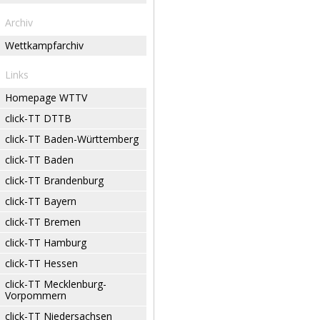
Archiv
Wettkampfarchiv
Links
Homepage WTTV
click-TT DTTB
click-TT Baden-Württemberg
click-TT Baden
click-TT Brandenburg
click-TT Bayern
click-TT Bremen
click-TT Hamburg
click-TT Hessen
click-TT Mecklenburg-
Vorpommern
click-TT Niedersachsen