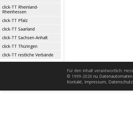
click-TT Rheinland-
Rheinhessen
click-TT Pfalz
click-TT Saarland
click-TT Sachsen-Anhalt
click-TT Thüringen
click-TT restliche Verbände
Für den Inhalt verantwortlich: Hes
© 1999-2026
nu Datenautomaten 
Kontakt
,
Impressum
,
Datenschutz