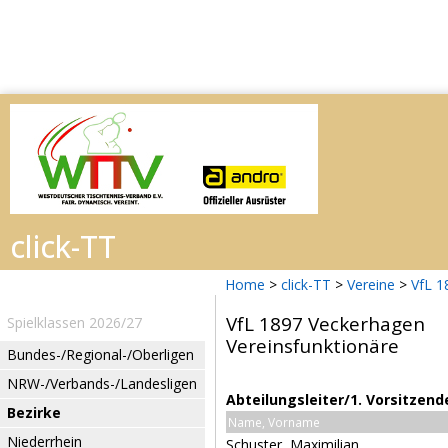
Home
>
click-TT
>
Vereine
>
VfL 1
VfL 1897 Veckerhagen
Spielklassen 2026/27
Vereinsfunktionäre
Bundes-/Regional-/Oberligen
NRW-/Verbands-/Landesligen
Abteilungsleiter/1. Vorsitzend
Bezirke
Name, Vorname
Niederrhein
Schuster, Maximilian