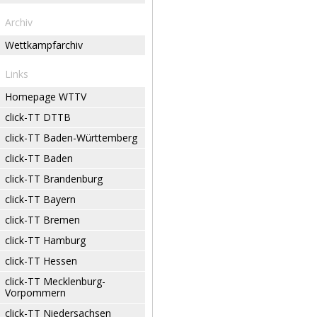
Archiv
Wettkampfarchiv
Links
Homepage WTTV
click-TT DTTB
click-TT Baden-Württemberg
click-TT Baden
click-TT Brandenburg
click-TT Bayern
click-TT Bremen
click-TT Hamburg
click-TT Hessen
click-TT Mecklenburg-
Vorpommern
click-TT Niedersachsen