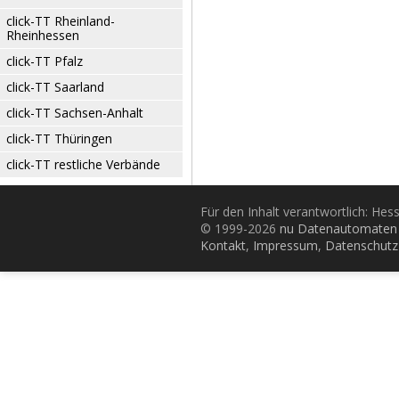
click-TT Rheinland-
Rheinhessen
click-TT Pfalz
click-TT Saarland
click-TT Sachsen-Anhalt
click-TT Thüringen
click-TT restliche Verbände
Für den Inhalt verantwortlich: Hes
© 1999-2026
nu Datenautomaten 
Kontakt
,
Impressum
,
Datenschutz