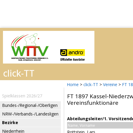
Home
>
click-TT
>
Vereine
>
FT 18
FT 1897 Kassel-Niederz
Spielklassen 2026/27
Vereinsfunktionäre
Bundes-/Regional-/Oberligen
NRW-/Verbands-/Landesligen
Abteilungsleiter/1. Vorsitzend
Bezirke
Name, Vorname
Niederrhein
Rottstein, Lars