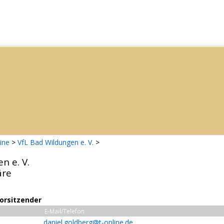
ine
>
VfL Bad Wildungen e. V.
>
n e. V.
äre
Vorsitzender
E-Mail/Telefon
daniel.goldberg@t-online.de