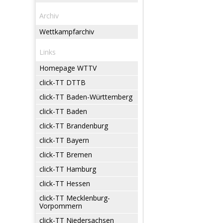
Archiv
Wettkampfarchiv
Links
Homepage WTTV
click-TT DTTB
click-TT Baden-Württemberg
click-TT Baden
click-TT Brandenburg
click-TT Bayern
click-TT Bremen
click-TT Hamburg
click-TT Hessen
click-TT Mecklenburg-
Vorpommern
click-TT Niedersachsen