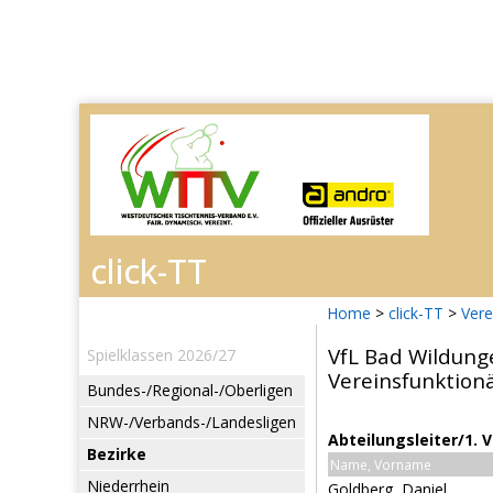
Home
>
click-TT
>
Vere
VfL Bad Wildunge
Spielklassen 2026/27
Vereinsfunktion
Bundes-/Regional-/Oberligen
NRW-/Verbands-/Landesligen
Abteilungsleiter/1. 
Bezirke
Name, Vorname
Niederrhein
Goldberg, Daniel