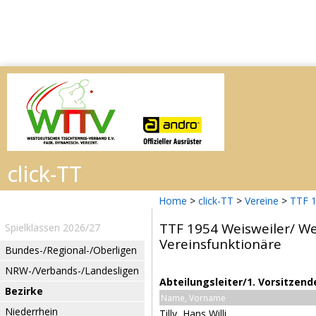
Home
>
click-TT
>
Vereine
>
TTF 1
TTF 1954 Weisweiler/ We
Spielklassen 2026/27
Vereinsfunktionäre
Bundes-/Regional-/Oberligen
NRW-/Verbands-/Landesligen
Abteilungsleiter/1. Vorsitzend
Bezirke
Name, Vorname
Niederrhein
Tilly, Hans Willi