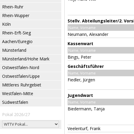
Rhein-Ruhr
Rhein-Wupper
Stellv. Abteilungsleiter/2. Vor
Köln
Name, Vorname
Rhein-Erft-Sieg
Neumann, Alexander
Aachen/Euregio
Kassenwart
Münsterland
Name, Vorname
Bings, Peter
Münsterland/Hohe Mark
Geschäftsführer
Ostwestfalen-Nord
Name, Vorname
Ostwestfalen/Lippe
Fiedler, Jürgen
Mittleres Ruhrgebiet
Westfalen-Mitte
Jugendwart
Südwestfalen
Name, Vorname
Biedermann, Tanja
Pokal 2026/27
Veelenturf, Frank