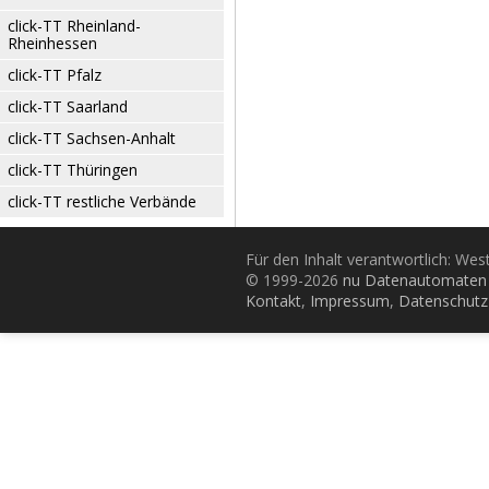
click-TT Rheinland-
Rheinhessen
click-TT Pfalz
click-TT Saarland
click-TT Sachsen-Anhalt
click-TT Thüringen
click-TT restliche Verbände
Für den Inhalt verantwortlich: Wes
© 1999-2026
nu Datenautomaten 
Kontakt
,
Impressum
,
Datenschutz