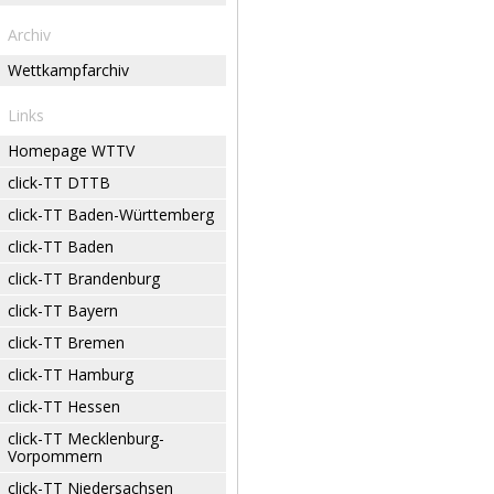
Archiv
Wettkampfarchiv
Links
Homepage WTTV
click-TT DTTB
click-TT Baden-Württemberg
click-TT Baden
click-TT Brandenburg
click-TT Bayern
click-TT Bremen
click-TT Hamburg
click-TT Hessen
click-TT Mecklenburg-
Vorpommern
click-TT Niedersachsen