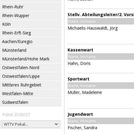
Rhein-Ruhr
Stellv. Abteilungsleiter/2. Vor
Rhein-Wupper
Name, Vorname
Köln
Michaelis-Hauswaldt, Jörg
Rhein-Erft-Sieg
Aachen/Euregio
Kassenwart
Münsterland
Name, Vorname
Münsterland/Hohe Mark
Hahn, Doris
Ostwestfalen-Nord
Ostwestfalen/Lippe
Sportwart
Mittleres Ruhrgebiet
Name, Vorname
Müller, Madeleine
Westfalen-Mitte
Südwestfalen
Jugendwart
Pokal 2026/27
Name, Vorname
Fischer, Sandra