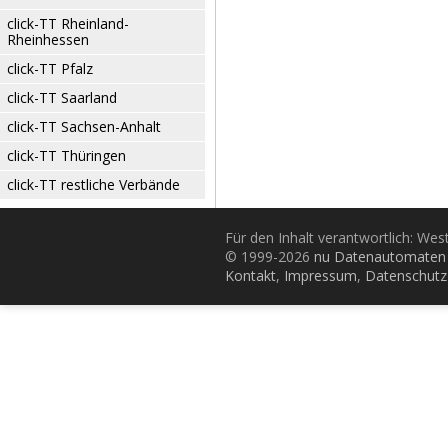
click-TT Rheinland-
Rheinhessen
click-TT Pfalz
click-TT Saarland
click-TT Sachsen-Anhalt
click-TT Thüringen
click-TT restliche Verbände
Für den Inhalt verantwortlich: Wes
© 1999-2026
nu Datenautomaten 
Kontakt
,
Impressum
,
Datenschutz