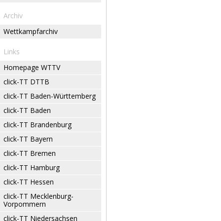
Archiv
Wettkampfarchiv
Links
Homepage WTTV
click-TT DTTB
click-TT Baden-Württemberg
click-TT Baden
click-TT Brandenburg
click-TT Bayern
click-TT Bremen
click-TT Hamburg
click-TT Hessen
click-TT Mecklenburg-
Vorpommern
click-TT Niedersachsen