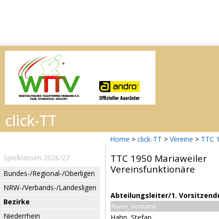
Home
>
click-TT
>
Vereine
>
TTC 1
TTC 1950 Mariaweiler
Spielklassen 2026/27
Vereinsfunktionäre
Bundes-/Regional-/Oberligen
NRW-/Verbands-/Landesligen
Abteilungsleiter/1. Vorsitzend
Bezirke
Name, Vorname
Niederrhein
Hahn, Stefan