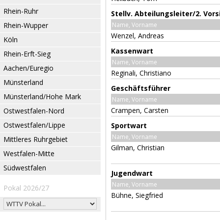
Rhein-Ruhr
Stellv. Abteilungsleiter/2. Vor
Rhein-Wupper
Name, Vorname
Wenzel, Andreas
Köln
Kassenwart
Rhein-Erft-Sieg
Name, Vorname
Aachen/Euregio
Reginali, Christiano
Münsterland
Geschäftsführer
Münsterland/Hohe Mark
Name, Vorname
Crampen, Carsten
Ostwestfalen-Nord
Ostwestfalen/Lippe
Sportwart
Name, Vorname
Mittleres Ruhrgebiet
Gilman, Christian
Westfalen-Mitte
Südwestfalen
Jugendwart
Name, Vorname
Pokal 2026/27
Bühne, Siegfried