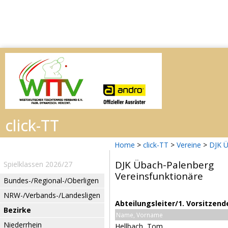
Home
>
click-TT
>
Vereine
>
DJK Ü
DJK Übach-Palenberg
Spielklassen 2026/27
Vereinsfunktionäre
Bundes-/Regional-/Oberligen
NRW-/Verbands-/Landesligen
Abteilungsleiter/1. Vorsitzend
Bezirke
Name, Vorname
Niederrhein
Hellbach, Tom