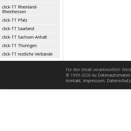
click-TT Rheinland-
Rheinhessen
click-TT Pfalz
click-TT Saarland
click-TT Sachsen-Anhalt
click-TT Thüringen
click-TT restliche Verbände
Für den Inhalt verantwortlich: Wes
© 1999-2026
nu Datenautomaten 
Kontakt
,
Impressum
,
Datenschutz