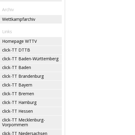
Archiv
Wettkampfarchiv
Links
Homepage WTTV
click-TT DTTB
click-TT Baden-Württemberg
click-TT Baden
click-TT Brandenburg
click-TT Bayern
click-TT Bremen
click-TT Hamburg
click-TT Hessen
click-TT Mecklenburg-
Vorpommern
click-TT Niedersachsen