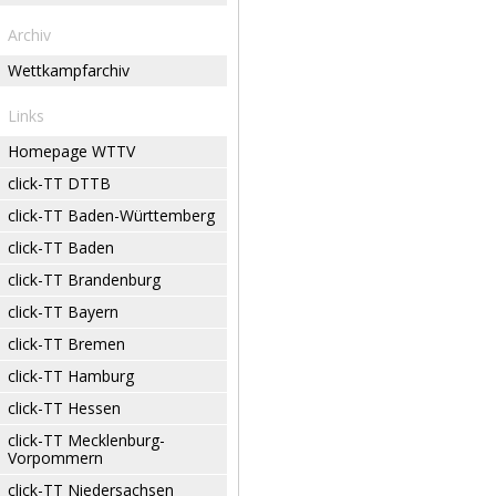
Archiv
Wettkampfarchiv
Links
Homepage WTTV
click-TT DTTB
click-TT Baden-Württemberg
click-TT Baden
click-TT Brandenburg
click-TT Bayern
click-TT Bremen
click-TT Hamburg
click-TT Hessen
click-TT Mecklenburg-
Vorpommern
click-TT Niedersachsen