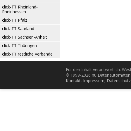
click-TT Rheinland-
Rheinhessen
click-TT Pfalz
click-TT Saarland
click-TT Sachsen-Anhalt
click-TT Thüringen
click-TT restliche Verbände
Für den Inhalt verantwortlich: Wes
© 1999-2026
nu Datenautomaten 
Kontakt
,
Impressum
,
Datenschutz