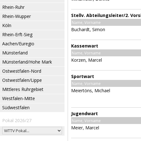
Rhein-Ruhr
Stellv. Abteilungsleiter/2. Vor
Rhein-Wupper
Name, Vorname
Köln
Buchardt, Simon
Rhein-Erft-Sieg
Aachen/Euregio
Kassenwart
Münsterland
Name, Vorname
Korzen, Marcel
Münsterland/Hohe Mark
Ostwestfalen-Nord
Sportwart
Ostwestfalen/Lippe
Name, Vorname
Mittleres Ruhrgebiet
Meiertöns, Michael
Westfalen-Mitte
Südwestfalen
Jugendwart
Pokal 2026/27
Name, Vorname
Meier, Marcel