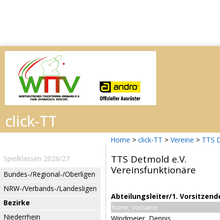
Home
>
click-TT
>
Vereine
>
TTS D
TTS Detmold e.V.
Spielklassen 2026/27
Vereinsfunktionäre
Bundes-/Regional-/Oberligen
NRW-/Verbands-/Landesligen
Abteilungsleiter/1. Vorsitzend
Bezirke
Name, Vorname
Niederrhein
Windmeier, Dennis