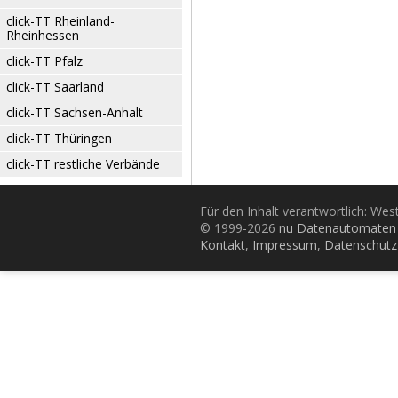
click-TT Rheinland-
Rheinhessen
click-TT Pfalz
click-TT Saarland
click-TT Sachsen-Anhalt
click-TT Thüringen
click-TT restliche Verbände
Für den Inhalt verantwortlich: Wes
© 1999-2026
nu Datenautomaten 
Kontakt
,
Impressum
,
Datenschutz