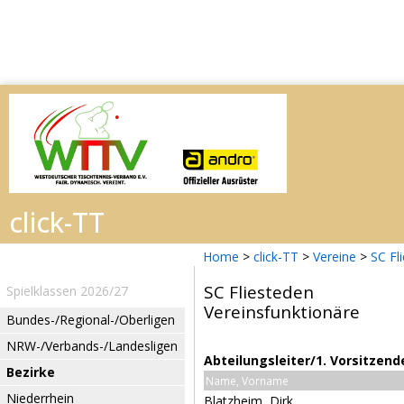
Home
>
click-TT
>
Vereine
>
SC Fl
SC Fliesteden
Spielklassen 2026/27
Vereinsfunktionäre
Bundes-/Regional-/Oberligen
NRW-/Verbands-/Landesligen
Abteilungsleiter/1. Vorsitzend
Bezirke
Name, Vorname
Niederrhein
Blatzheim, Dirk