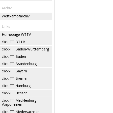
Archiv
Wettkampfarchiv
Links
Homepage WTTV
click-TT DTTB
click-TT Baden-Württemberg
click-TT Baden
click-TT Brandenburg
click-TT Bayern
click-TT Bremen
click-TT Hamburg
click-TT Hessen
click-TT Mecklenburg-
Vorpommern
click-TT Niedersachsen