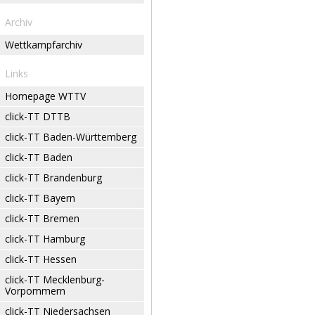
Archiv
Wettkampfarchiv
Links
Homepage WTTV
click-TT DTTB
click-TT Baden-Württemberg
click-TT Baden
click-TT Brandenburg
click-TT Bayern
click-TT Bremen
click-TT Hamburg
click-TT Hessen
click-TT Mecklenburg-
Vorpommern
click-TT Niedersachsen