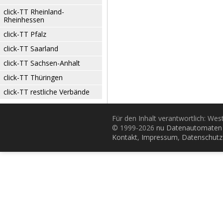
click-TT Rheinland-
Rheinhessen
click-TT Pfalz
click-TT Saarland
click-TT Sachsen-Anhalt
click-TT Thüringen
click-TT restliche Verbände
Für den Inhalt verantwortlich: Wes
© 1999-2026
nu Datenautomaten 
Kontakt
,
Impressum
,
Datenschutz