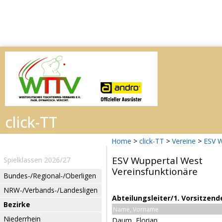
Home
>
click-TT
>
Vereine
>
ESV W
ESV Wuppertal West
Spielklassen 2026/27
Vereinsfunktionäre
Bundes-/Regional-/Oberligen
NRW-/Verbands-/Landesligen
Abteilungsleiter/1. Vorsitzend
Bezirke
Name, Vorname
Niederrhein
Daum, Florian