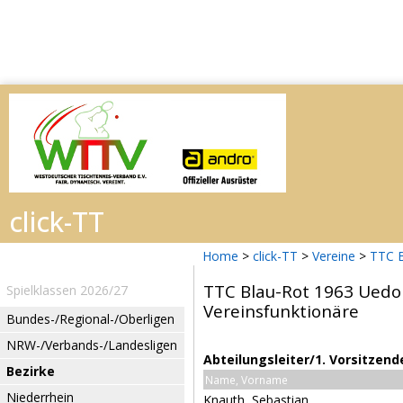
Home
>
click-TT
>
Vereine
>
TTC B
TTC Blau-Rot 1963 Uedo
Spielklassen 2026/27
Vereinsfunktionäre
Bundes-/Regional-/Oberligen
NRW-/Verbands-/Landesligen
Abteilungsleiter/1. Vorsitzend
Bezirke
Name, Vorname
Niederrhein
Knauth, Sebastian