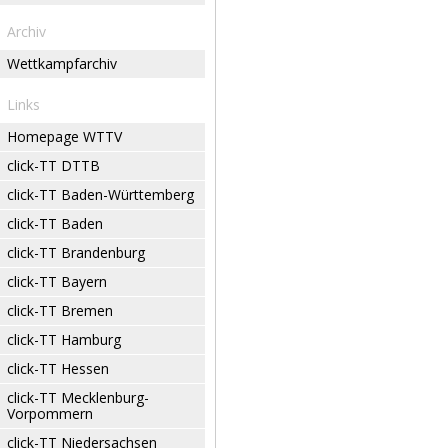
Archiv
Wettkampfarchiv
Links
Homepage WTTV
click-TT DTTB
click-TT Baden-Württemberg
click-TT Baden
click-TT Brandenburg
click-TT Bayern
click-TT Bremen
click-TT Hamburg
click-TT Hessen
click-TT Mecklenburg-
Vorpommern
click-TT Niedersachsen