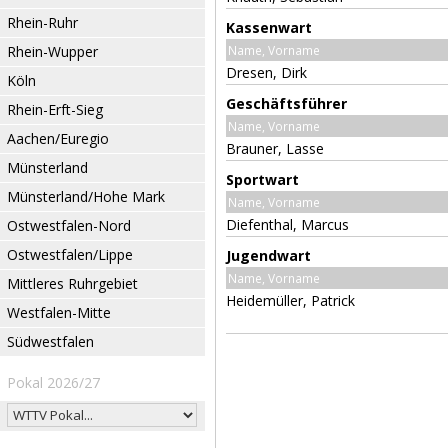
Rhein-Ruhr
Kassenwart
Rhein-Wupper
Name, Vorname
Dresen, Dirk
Köln
Geschäftsführer
Rhein-Erft-Sieg
Name, Vorname
Aachen/Euregio
Brauner, Lasse
Münsterland
Sportwart
Münsterland/Hohe Mark
Name, Vorname
Diefenthal, Marcus
Ostwestfalen-Nord
Ostwestfalen/Lippe
Jugendwart
Name, Vorname
Mittleres Ruhrgebiet
Heidemüller, Patrick
Westfalen-Mitte
Südwestfalen
Pokal 2026/27