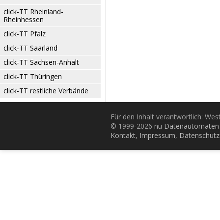
click-TT Rheinland-
Rheinhessen
click-TT Pfalz
click-TT Saarland
click-TT Sachsen-Anhalt
click-TT Thüringen
click-TT restliche Verbände
Für den Inhalt verantwortlich: Wes
© 1999-2026
nu Datenautomaten 
Kontakt
,
Impressum
,
Datenschutz