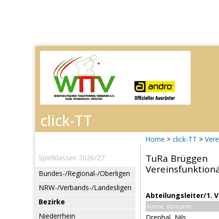
Home
>
click-TT
>
Vere
TuRa Brüggen
Spielklassen 2026/27
Vereinsfunktion
Bundes-/Regional-/Oberligen
NRW-/Verbands-/Landesligen
Abteilungsleiter/1. 
Bezirke
Name, Vorname
Niederrhein
Drephal, Nils