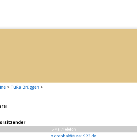
ine
>
TuRa Brüggen
>
äre
Vorsitzender
E-Mail/Telefon
n.drephal@tura1923.de