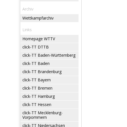
Archiv
Wettkampfarchiv
Links
Homepage WTTV
click-TT DTTB
click-TT Baden-Württemberg
click-TT Baden
click-TT Brandenburg
click-TT Bayern
click-TT Bremen
click-TT Hamburg
click-TT Hessen
click-TT Mecklenburg-
Vorpommern
click-TT Niedersachsen