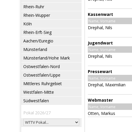
Rhein-Ruhr
Kassenwart
Rhein-Wupper
Name, Vorname
Köln
Drephal, Nils
Rhein-Erft-Sieg
Aachen/Euregio
Jugendwart
Münsterland
Name, Vorname
Drephal, Nils
Münsterland/Hohe Mark
Ostwestfalen-Nord
Pressewart
Ostwestfalen/Lippe
Name, Vorname
Mittleres Ruhrgebiet
Drephal, Maximilian
Westfalen-Mitte
Webmaster
Südwestfalen
Name, Vorname
Pokal 2026/27
Otten, Markus