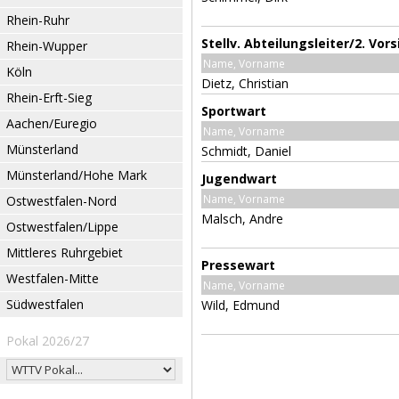
Rhein-Ruhr
Stellv. Abteilungsleiter/2. Vor
Rhein-Wupper
Name, Vorname
Köln
Dietz, Christian
Rhein-Erft-Sieg
Sportwart
Aachen/Euregio
Name, Vorname
Münsterland
Schmidt, Daniel
Münsterland/Hohe Mark
Jugendwart
Name, Vorname
Ostwestfalen-Nord
Malsch, Andre
Ostwestfalen/Lippe
Mittleres Ruhrgebiet
Pressewart
Westfalen-Mitte
Name, Vorname
Südwestfalen
Wild, Edmund
Pokal 2026/27