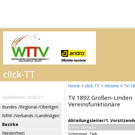
Home
>
click-TT
>
Vereine
>
TV 18
TV 1892 Großen-Linden
Spielklassen 2026/27
Vereinsfunktionäre
Bundes-/Regional-/Oberligen
NRW-/Verbands-/Landesligen
Abteilungsleiter/1. Vorsitzend
Bezirke
Name, Vorname
Niederrhein
Schimmel, Dirk