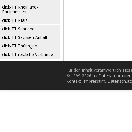
click-TT Rheinland-
Rheinhessen
click-TT Pfalz
click-TT Saarland
click-TT Sachsen-Anhalt
click-TT Thüringen
click-TT restliche Verbände
Für den Inhalt verantwortlich: Hes
© 1999-2026
nu Datenautomaten 
Kontakt
,
Impressum
,
Datenschutz