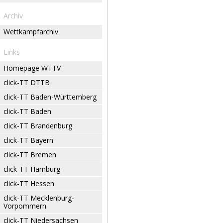
Archiv
Wettkampfarchiv
Links
Homepage WTTV
click-TT DTTB
click-TT Baden-Württemberg
click-TT Baden
click-TT Brandenburg
click-TT Bayern
click-TT Bremen
click-TT Hamburg
click-TT Hessen
click-TT Mecklenburg-
Vorpommern
click-TT Niedersachsen