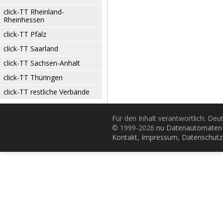
click-TT Rheinland-
Rheinhessen
click-TT Pfalz
click-TT Saarland
click-TT Sachsen-Anhalt
click-TT Thüringen
click-TT restliche Verbände
Für den Inhalt verantwortlich: De
© 1999-2026
nu Datenautomaten 
Kontakt
,
Impressum
,
Datenschutz