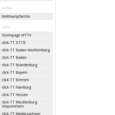
Archiv
Wettkampfarchiv
Links
Homepage WTTV
click-TT DTTB
click-TT Baden-Württemberg
click-TT Baden
click-TT Brandenburg
click-TT Bayern
click-TT Bremen
click-TT Hamburg
click-TT Hessen
click-TT Mecklenburg-
Vorpommern
click-TT Niedersachsen