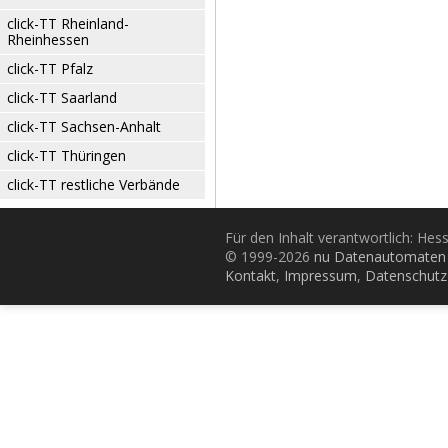
click-TT Rheinland-
Rheinhessen
click-TT Pfalz
click-TT Saarland
click-TT Sachsen-Anhalt
click-TT Thüringen
click-TT restliche Verbände
Für den Inhalt verantwortlich: Hes
© 1999-2026
nu Datenautomaten 
Kontakt
,
Impressum
,
Datenschutz