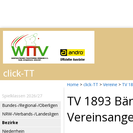
Home
>
click-TT
>
Vereine
>
TV 18
TV 1893 Bär
Spielklassen 2026/27
Bundes-/Regional-/Oberligen
Vereinsang
NRW-/Verbands-/Landesligen
Bezirke
Niederrhein