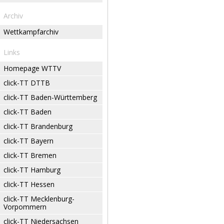
Archiv
Wettkampfarchiv
Links
Homepage WTTV
click-TT DTTB
click-TT Baden-Württemberg
click-TT Baden
click-TT Brandenburg
click-TT Bayern
click-TT Bremen
click-TT Hamburg
click-TT Hessen
click-TT Mecklenburg-
Vorpommern
click-TT Niedersachsen