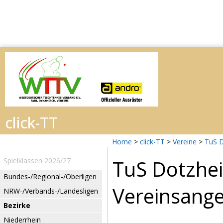
Home
>
click-TT
>
Vereine
>
TuS 
TuS Dotzhe
Spielklassen 2026/27
Bundes-/Regional-/Oberligen
Vereinsang
NRW-/Verbands-/Landesligen
Bezirke
Niederrhein