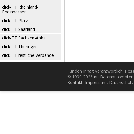
click-TT Rheinland-
Rheinhessen
click-TT Pfalz
click-TT Saarland
click-TT Sachsen-Anhalt
click-TT Thüringen
click-TT restliche Verbände
Für den Inhalt verantwortlich: Hes
© 1999-2026
nu Datenautomaten 
Kontakt
,
Impressum
,
Datenschutz