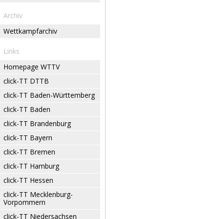
Archiv
Wettkampfarchiv
Links
Homepage WTTV
click-TT DTTB
click-TT Baden-Württemberg
click-TT Baden
click-TT Brandenburg
click-TT Bayern
click-TT Bremen
click-TT Hamburg
click-TT Hessen
click-TT Mecklenburg-
Vorpommern
click-TT Niedersachsen