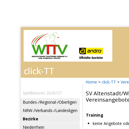
Home
>
click-TT
>
Vere
SV Altenstadt/W
Spielklassen 2026/27
Vereinsangebot
Bundes-/Regional-/Oberligen
NRW-/Verbands-/Landesligen
Training
Bezirke
keine Angebote ode
Niederrhein