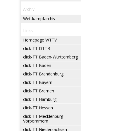
Archiv
Wettkampfarchiv
Links
Homepage WTTV
click-TT DTTB
click-TT Baden-Württemberg
click-TT Baden
click-TT Brandenburg
click-TT Bayern
click-TT Bremen
click-TT Hamburg
click-TT Hessen
click-TT Mecklenburg-
Vorpommern
click-TT Niedersachsen