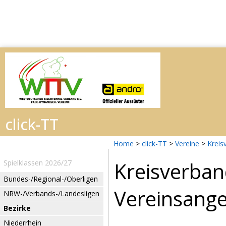
Home
>
click-TT
>
Vereine
>
Kreis
Kreisverba
Spielklassen 2026/27
Bundes-/Regional-/Oberligen
Vereinsang
NRW-/Verbands-/Landesligen
Bezirke
Niederrhein