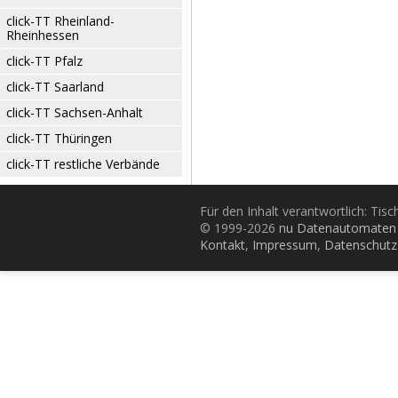
click-TT Rheinland-
Rheinhessen
click-TT Pfalz
click-TT Saarland
click-TT Sachsen-Anhalt
click-TT Thüringen
click-TT restliche Verbände
Für den Inhalt verantwortlich: Tis
© 1999-2026
nu Datenautomaten 
Kontakt
,
Impressum
,
Datenschutz