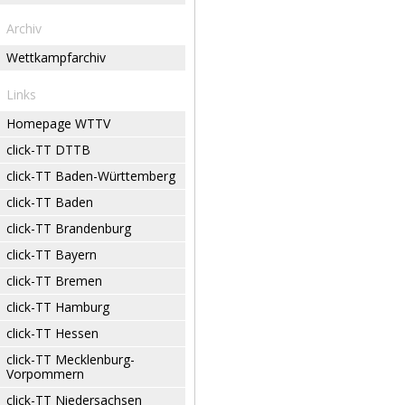
Archiv
Wettkampfarchiv
Links
Homepage WTTV
click-TT DTTB
click-TT Baden-Württemberg
click-TT Baden
click-TT Brandenburg
click-TT Bayern
click-TT Bremen
click-TT Hamburg
click-TT Hessen
click-TT Mecklenburg-
Vorpommern
click-TT Niedersachsen