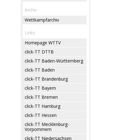
Archiv
Wettkampfarchiv
Links
Homepage WTTV
click-TT DTTB
click-TT Baden-Württemberg
click-TT Baden
click-TT Brandenburg
click-TT Bayern
click-TT Bremen
click-TT Hamburg
click-TT Hessen
click-TT Mecklenburg-
Vorpommern
click-TT Niedersachsen