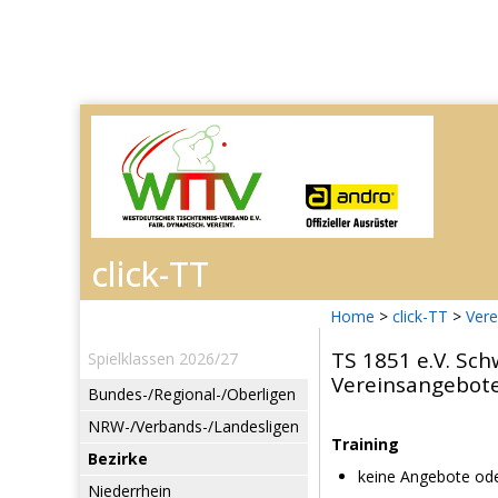
Home
>
click-TT
>
Vere
TS 1851 e.V. Sc
Spielklassen 2026/27
Vereinsangebot
Bundes-/Regional-/Oberligen
NRW-/Verbands-/Landesligen
Training
Bezirke
keine Angebote ode
Niederrhein