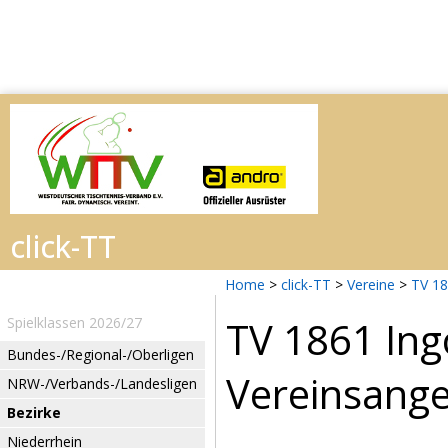
Home
>
click-TT
>
Vereine
>
TV 18
TV 1861 Ing
Spielklassen 2026/27
Bundes-/Regional-/Oberligen
Vereinsang
NRW-/Verbands-/Landesligen
Bezirke
Niederrhein