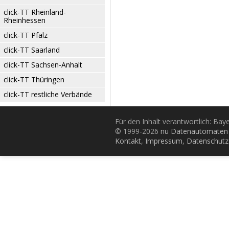
click-TT Rheinland-
Rheinhessen
click-TT Pfalz
click-TT Saarland
click-TT Sachsen-Anhalt
click-TT Thüringen
click-TT restliche Verbände
Für den Inhalt verantwortlich: Bay
© 1999-2026
nu Datenautomaten 
Kontakt
,
Impressum
,
Datenschutz