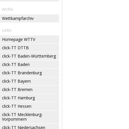
Archiv
Wettkampfarchiv
Links
Homepage WTTV
click-TT DTTB
click-TT Baden-Württemberg
click-TT Baden
click-TT Brandenburg
click-TT Bayern
click-TT Bremen
click-TT Hamburg
click-TT Hessen
click-TT Mecklenburg-
Vorpommern
click-TT Niedersachsen