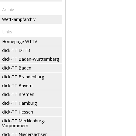
Archiv
Wettkampfarchiv
Links
Homepage WTTV
click-TT DTTB
click-TT Baden-Württemberg
click-TT Baden
click-TT Brandenburg
click-TT Bayern
click-TT Bremen
click-TT Hamburg
click-TT Hessen
click-TT Mecklenburg-
Vorpommern
click-TT Niedersachsen