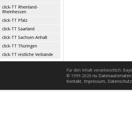
click-TT Rheinland-
Rheinhessen
click-TT Pfalz
click-TT Saarland
click-TT Sachsen-Anhalt
click-TT Thüringen
click-TT restliche Verbände
Für den Inhalt verantwortlich: Bay
© 1999-2026
nu Datenautomaten 
Kontakt
,
Impressum
,
Datenschutz