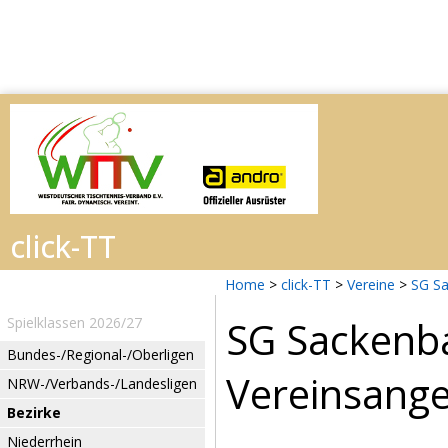
Home
>
click-TT
>
Vereine
>
SG S
SG Sackenb
Spielklassen 2026/27
Bundes-/Regional-/Oberligen
Vereinsang
NRW-/Verbands-/Landesligen
Bezirke
Niederrhein