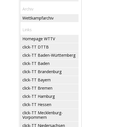
Archiv
Wettkampfarchiv
Links
Homepage WTTV
click-TT DTTB
click-TT Baden-Württemberg
click-TT Baden
click-TT Brandenburg
click-TT Bayern
click-TT Bremen
click-TT Hamburg
click-TT Hessen
click-TT Mecklenburg-
Vorpommern
click-TT Niedersachsen