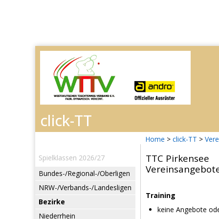
Home
>
click-TT
>
Vere
TTC Pirkensee
Spielklassen 2026/27
Vereinsangebot
Bundes-/Regional-/Oberligen
NRW-/Verbands-/Landesligen
Training
Bezirke
keine Angebote ode
Niederrhein