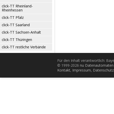
click-TT Rheinland-
Rheinhessen
click-TT Pfalz
click-TT Saarland
click-TT Sachsen-Anhalt
click-TT Thüringen
click-TT restliche Verbände
Für den Inhalt verantwortlich: Bay
© 1999-2026
nu Datenautomaten 
Kontakt
,
Impressum
,
Datenschutz