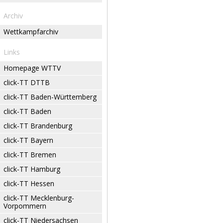
Archiv
Wettkampfarchiv
Links
Homepage WTTV
click-TT DTTB
click-TT Baden-Württemberg
click-TT Baden
click-TT Brandenburg
click-TT Bayern
click-TT Bremen
click-TT Hamburg
click-TT Hessen
click-TT Mecklenburg-
Vorpommern
click-TT Niedersachsen