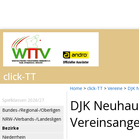
Home
>
click-TT
>
Vereine
>
DJK 
DJK Neuhau
Spielklassen 2026/27
Bundes-/Regional-/Oberligen
Vereinsang
NRW-/Verbands-/Landesligen
Bezirke
Niederrhein