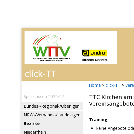
Home
>
click-TT
>
Vere
TTC Kirchenlami
Spielklassen 2026/27
Vereinsangebot
Bundes-/Regional-/Oberligen
NRW-/Verbands-/Landesligen
Training
Bezirke
keine Angebote ode
Niederrhein