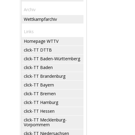
Archiv
Wettkampfarchiv
Links
Homepage WTTV
click-TT DTTB
click-TT Baden-Württemberg
click-TT Baden
click-TT Brandenburg
click-TT Bayern
click-TT Bremen
click-TT Hamburg
click-TT Hessen
click-TT Mecklenburg-
Vorpommern
click-TT Niedersachsen