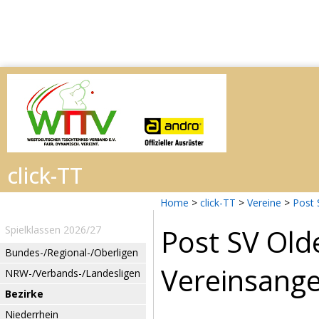
Home
>
click-TT
>
Vereine
>
Post 
Post SV Ol
Spielklassen 2026/27
Bundes-/Regional-/Oberligen
Vereinsang
NRW-/Verbands-/Landesligen
Bezirke
Niederrhein