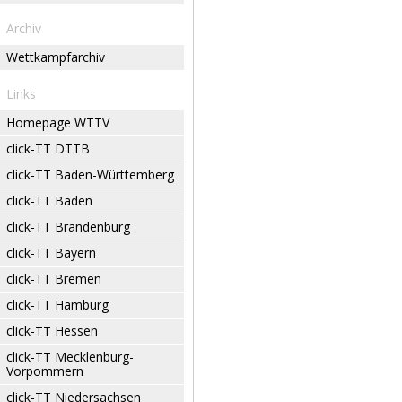
Archiv
Wettkampfarchiv
Links
Homepage WTTV
click-TT DTTB
click-TT Baden-Württemberg
click-TT Baden
click-TT Brandenburg
click-TT Bayern
click-TT Bremen
click-TT Hamburg
click-TT Hessen
click-TT Mecklenburg-
Vorpommern
click-TT Niedersachsen