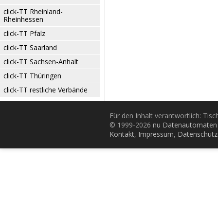
click-TT Rheinland-
Rheinhessen
click-TT Pfalz
click-TT Saarland
click-TT Sachsen-Anhalt
click-TT Thüringen
click-TT restliche Verbände
Für den Inhalt verantwortlich: Tis
© 1999-2026
nu Datenautomaten 
Kontakt
,
Impressum
,
Datenschutz