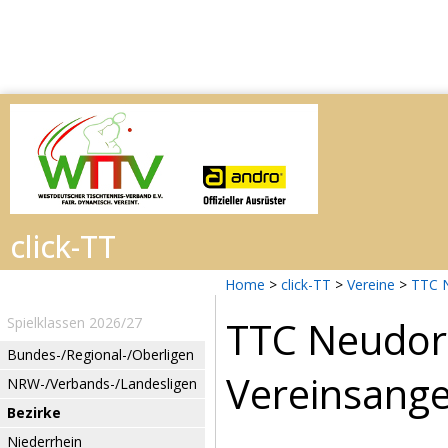
Home
>
click-TT
>
Vereine
>
TTC 
TTC Neudor
Spielklassen 2026/27
Bundes-/Regional-/Oberligen
Vereinsang
NRW-/Verbands-/Landesligen
Bezirke
Niederrhein