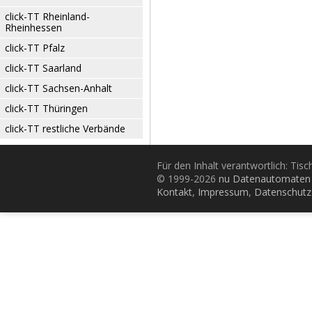
click-TT Rheinland-
Rheinhessen
click-TT Pfalz
click-TT Saarland
click-TT Sachsen-Anhalt
click-TT Thüringen
click-TT restliche Verbände
Für den Inhalt verantwortlich: Tis
© 1999-2026
nu Datenautomaten 
Kontakt
,
Impressum
,
Datenschutz