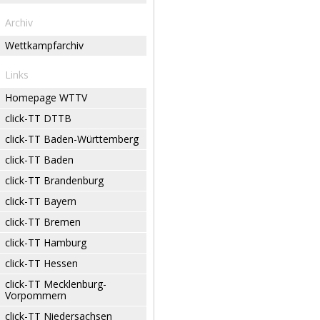
Archiv
Wettkampfarchiv
Links
Homepage WTTV
click-TT DTTB
click-TT Baden-Württemberg
click-TT Baden
click-TT Brandenburg
click-TT Bayern
click-TT Bremen
click-TT Hamburg
click-TT Hessen
click-TT Mecklenburg-
Vorpommern
click-TT Niedersachsen