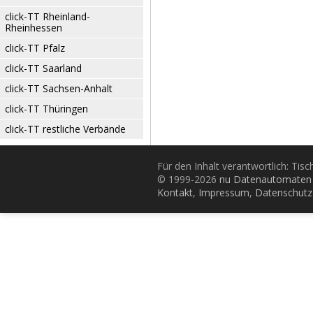
click-TT Rheinland-
Rheinhessen
click-TT Pfalz
click-TT Saarland
click-TT Sachsen-Anhalt
click-TT Thüringen
click-TT restliche Verbände
Für den Inhalt verantwortlich: Tis
© 1999-2026
nu Datenautomaten 
Kontakt
,
Impressum
,
Datenschutz