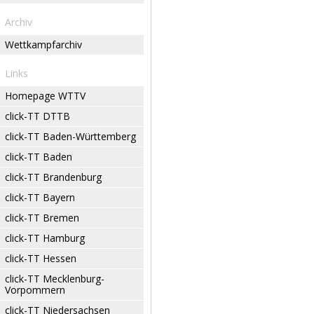
Archiv
Wettkampfarchiv
Links
Homepage WTTV
click-TT DTTB
click-TT Baden-Württemberg
click-TT Baden
click-TT Brandenburg
click-TT Bayern
click-TT Bremen
click-TT Hamburg
click-TT Hessen
click-TT Mecklenburg-
Vorpommern
click-TT Niedersachsen