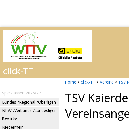
Home
>
click-TT
>
Vereine
>
TSV K
TSV Kaierde
Spielklassen 2026/27
Bundes-/Regional-/Oberligen
Vereinsang
NRW-/Verbands-/Landesligen
Bezirke
Niederrhein