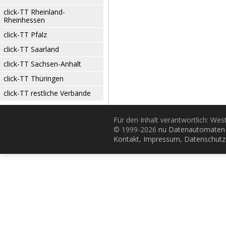
click-TT Rheinland-
Rheinhessen
click-TT Pfalz
click-TT Saarland
click-TT Sachsen-Anhalt
click-TT Thüringen
click-TT restliche Verbände
Für den Inhalt verantwortlich: Wes
© 1999-2026
nu Datenautomaten 
Kontakt
,
Impressum
,
Datenschutz