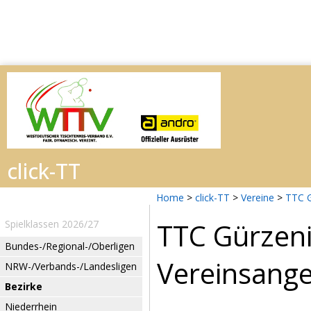
Home
>
click-TT
>
Vereine
>
TTC G
TTC Gürzeni
Spielklassen 2026/27
Bundes-/Regional-/Oberligen
Vereinsang
NRW-/Verbands-/Landesligen
Bezirke
Niederrhein