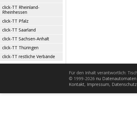
click-TT Rheinland-
Rheinhessen
click-TT Pfalz
click-TT Saarland
click-TT Sachsen-Anhalt
click-TT Thüringen
click-TT restliche Verbände
Für den Inhalt verantwortlich: Tis
© 1999-2026
nu Datenautomaten 
Kontakt
,
Impressum
,
Datenschutz