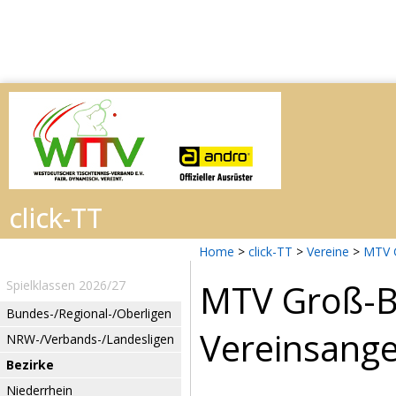
Home
>
click-TT
>
Vereine
>
MTV 
MTV Groß-B
Spielklassen 2026/27
Bundes-/Regional-/Oberligen
Vereinsang
NRW-/Verbands-/Landesligen
Bezirke
Niederrhein