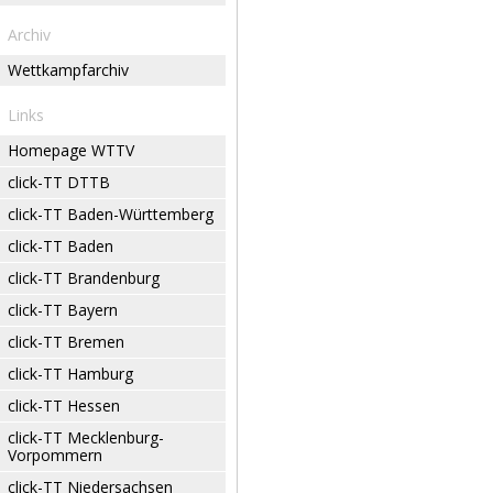
Archiv
Wettkampfarchiv
Links
Homepage WTTV
click-TT DTTB
click-TT Baden-Württemberg
click-TT Baden
click-TT Brandenburg
click-TT Bayern
click-TT Bremen
click-TT Hamburg
click-TT Hessen
click-TT Mecklenburg-
Vorpommern
click-TT Niedersachsen