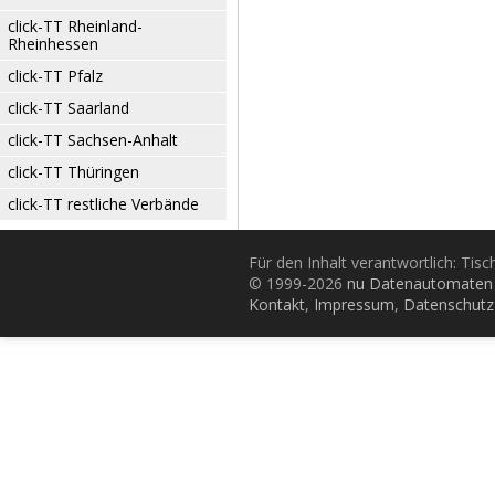
click-TT Rheinland-
Rheinhessen
click-TT Pfalz
click-TT Saarland
click-TT Sachsen-Anhalt
click-TT Thüringen
click-TT restliche Verbände
Für den Inhalt verantwortlich: Tis
© 1999-2026
nu Datenautomaten 
Kontakt
,
Impressum
,
Datenschutz