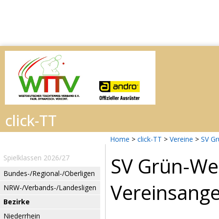
Home
>
click-TT
>
Vereine
>
SV G
SV Grün-W
Spielklassen 2026/27
Bundes-/Regional-/Oberligen
Vereinsang
NRW-/Verbands-/Landesligen
Bezirke
Niederrhein