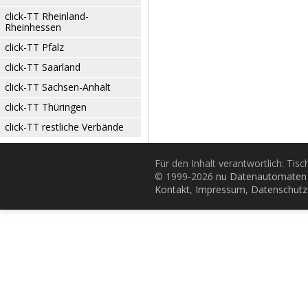
click-TT Rheinland-
Rheinhessen
click-TT Pfalz
click-TT Saarland
click-TT Sachsen-Anhalt
click-TT Thüringen
click-TT restliche Verbände
Für den Inhalt verantwortlich: Tis
© 1999-2026
nu Datenautomaten 
Kontakt
,
Impressum
,
Datenschutz