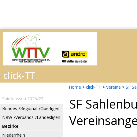
Home
>
click-TT
>
Vereine
>
SF Sa
SF Sahlenb
Spielklassen 2026/27
Bundes-/Regional-/Oberligen
Vereinsang
NRW-/Verbands-/Landesligen
Bezirke
Niederrhein