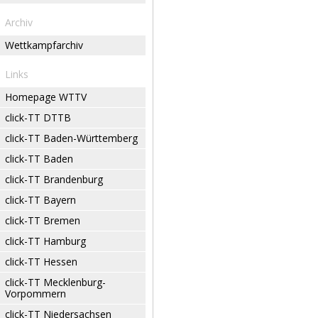
Archiv
Wettkampfarchiv
Links
Homepage WTTV
click-TT DTTB
click-TT Baden-Württemberg
click-TT Baden
click-TT Brandenburg
click-TT Bayern
click-TT Bremen
click-TT Hamburg
click-TT Hessen
click-TT Mecklenburg-
Vorpommern
click-TT Niedersachsen