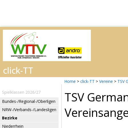
Home
>
click-TT
>
Vereine
>
TSV 
TSV German
Spielklassen 2026/27
Bundes-/Regional-/Oberligen
Vereinsang
NRW-/Verbands-/Landesligen
Bezirke
Niederrhein