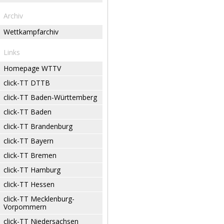
Archiv
Wettkampfarchiv
Links
Homepage WTTV
click-TT DTTB
click-TT Baden-Württemberg
click-TT Baden
click-TT Brandenburg
click-TT Bayern
click-TT Bremen
click-TT Hamburg
click-TT Hessen
click-TT Mecklenburg-
Vorpommern
click-TT Niedersachsen