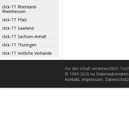
click-TT Rheinland-
Rheinhessen
click-TT Pfalz
click-TT Saarland
click-TT Sachsen-Anhalt
click-TT Thüringen
click-TT restliche Verbände
Für den Inhalt verantwortlich: Tis
© 1999-2026
nu Datenautomaten 
Kontakt
,
Impressum
,
Datenschutz